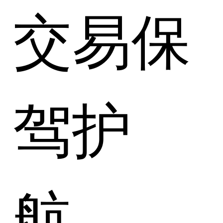
交易保
驾护
航。