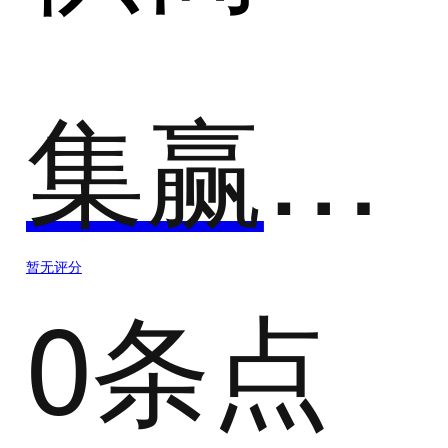
集赢智能-KeyIn
暂无评分
0条点