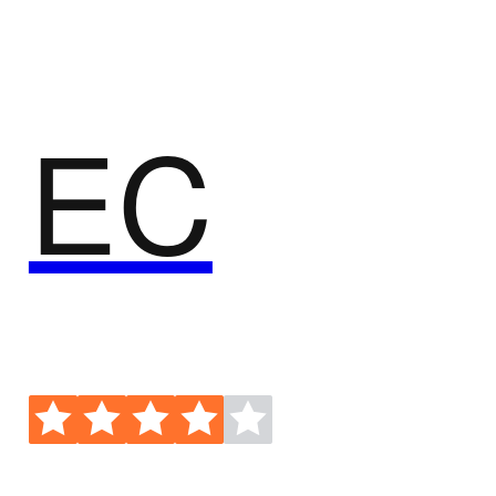
协作与沟通，共享客户信息和沟通记录，提升团队协
作效率。
EC