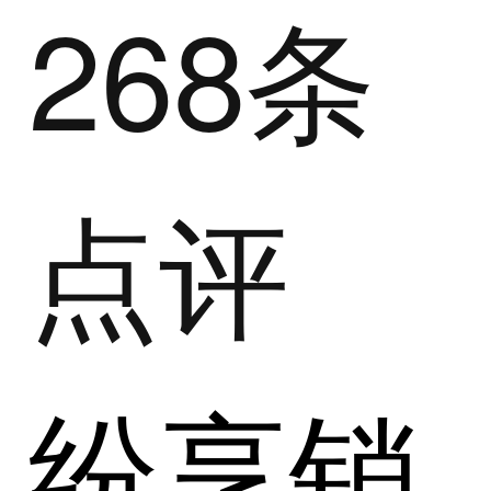
268条
点评
纷享销