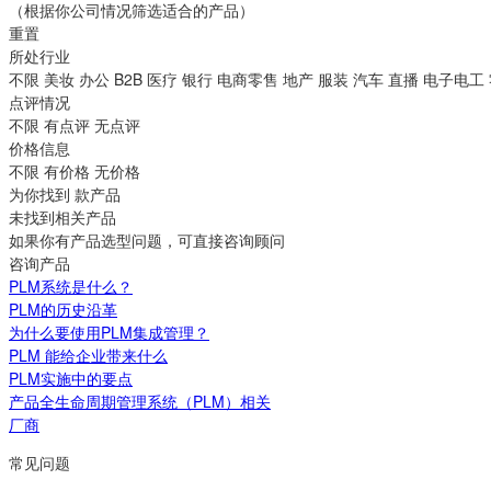
（根据你公司情况筛选适合的产品）
重置
所处行业
不限
美妆
办公
B2B
医疗
银行
电商零售
地产
服装
汽车
直播
电子电工
点评情况
不限
有点评
无点评
价格信息
不限
有价格
无价格
为你找到
款产品
未找到相关产品
如果你有产品选型问题，可直接咨询顾问
咨询产品
PLM系统是什么？
PLM的历史沿革
为什么要使用PLM集成管理？
PLM 能给企业带来什么
PLM实施中的要点
产品全生命周期管理系统（PLM）相关
厂商
常见问题