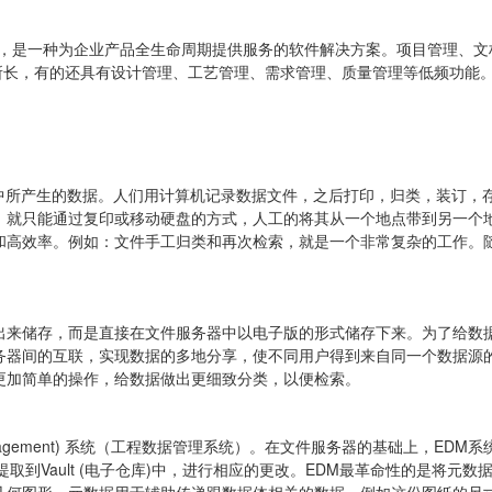
，产品全生命周期管理，是一种为企业产品全生命周期提供服务的软件解决方案。项目
所长，有的还具有设计管理、工艺管理、需求管理、质量管理等低频功能
活中所产生的数据。人们用计算机记录数据文件，之后打印，归类，装订，
，就只能通过复印或移动硬盘的方式，人工的将其从一个地点带到另一个
和高效率。例如：文件手工归类和再次检索，就是一个非常复杂的工作。
出来储存，而是直接在文件服务器中以电子版的形式储存下来。为了给数
务器间的互联，实现数据的多地分享，使不同用户得到来自同一个数据源
更加简单的操作，给数据做出更细致分类，以便检索。
ata Management) 系统（工程数据管理系统）。在文件服务器的基础
ault (电子仓库)中，进行相应的更改。EDM最革命性的是将元数据（Me
几何图形。元数据用于辅助传递跟数据体相关的数据，例如这份图纸的尺