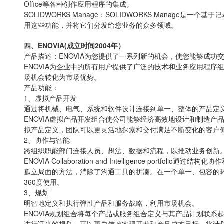
Office等各种创作应用程序的集成。
SOLIDWORKS Manage：SOLIDWORKS Manage是
用这些功能，并将它们分发给您业务的众多领域。
四、ENOVIA(成立时间2004年）
产品描述：ENOVIA为您提供了一系列新的机会，使您能够成
ENOVIA为企业中的所有用户提供了广泛的技术和业务应用程
场机会转化为市场优势。
产品功能：
1、虚拟产品开发
通过将机械、电气、系统和软件设计连接到单一、整体的产品定
ENOVIA虚拟产品开发组合使公司能够经济高效地设计和制造
拟产品定义，团队可以更灵活地探索和交付满足不断变化的客户
2、协作与智能
跨组织职能部门连接人员、想法、数据和流程，以推动业务创新
ENOVIA Collaboration and Intelligenc
孤立局面的方法，消除了沟通工具的拼凑。在一个单一、包容的
360度使用。
3、规划
明智地定义和执行弹性产品和服务战略，利用市场机会。
ENOVIA规划组合将每个产品或服务组合定义与其产品计划联系
进行适当的规划，可以更自信地实现开发和产品成本目标。将计