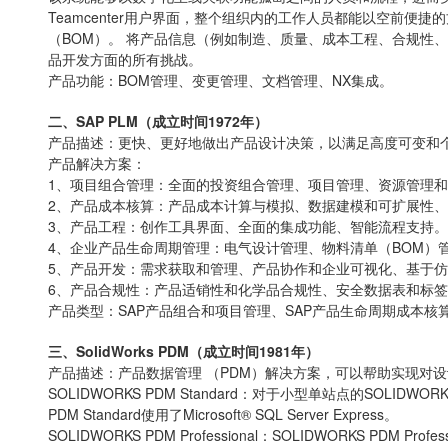
Teamcenter用户界面，整个组织内的工作人员都能以空前便
（BOM）。 将产品信息（例如制造、质量、成本工程、合规性、
品开发方面的所有挑战。
产品功能：BOM管理、变更管理、文档管理、NX集成。
二、SAP PLM（成立时间1972年）
产品描述：更快、更好地做出产品设计决策，以满足高度可变和
产品解决方案：
1、项目组合管理：全面的投资组合管理、项目管理、资源管理
2、产品成本核算：产品成本计算与模拟、数据建模和可扩展性
3、产品工程：创作工具界面、全面的集成功能、智能流程支持。
4、企业产品生命周期管理：电气设计管理、物料清单（BOM）
5、产品开发：需求获取和管理、产品协作和企业可视化、基于
6、产品合规性：产品适销性和化学品合规性、安全数据表和标
产品类型：SAP产品组合和项目管理、SAP产品生命周期成本核算、SA
三、SolidWorks PDM（成立时间1981年）
产品描述：产品数据管理 （PDM）解决方案，可以帮助实现对
SOLIDWORKS PDM Standard：对于小型单站点的SOLID
PDM Standard使用了Microsoft® SQL Server Express。
SOLIDWORKS PDM Professional：SOLIDWORKS PDM