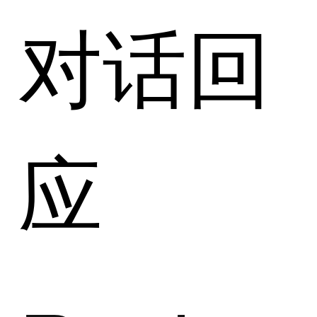
对话回
应