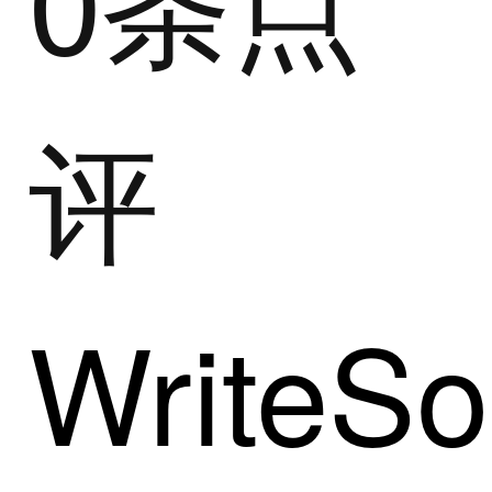
评
WriteSo