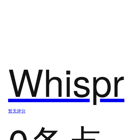
AI对话聊天
AI对话聊天是指基于人工智能技术的自动对话系统，
能够模拟人类对话，回答用户的问题、提供建议和执
行任务等。
Whispr
暂无评分