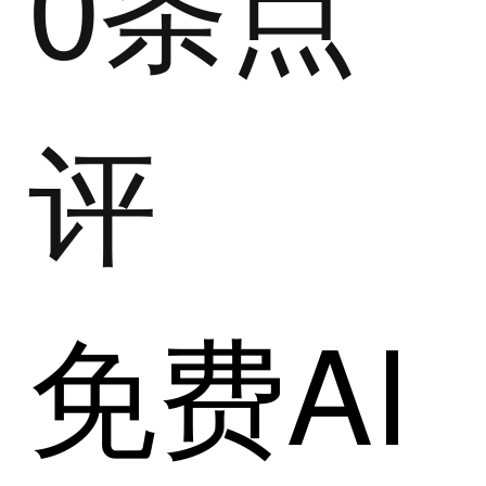
0条点
评
免费AI