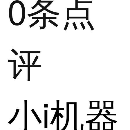
0条点
评
小i机器