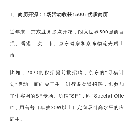
1
1500+
1
、简历开源：
场活动收获
优质简历
500
近年来，京东业务多点开花，闯入世界
强前百
强、香港二次上市、京东健康和京东物流先后上
市。
2020
比如，
的秋招提前批招聘，京东的“寻猎计
划”启动，面向尖子生，进行多渠道招聘，也参加
SP
SP
Special Offe
了牛客网的
专场。所谓“
”，即“
r
30W
”，用高薪（年薪
以上）定向吸引高水平的应
届生。