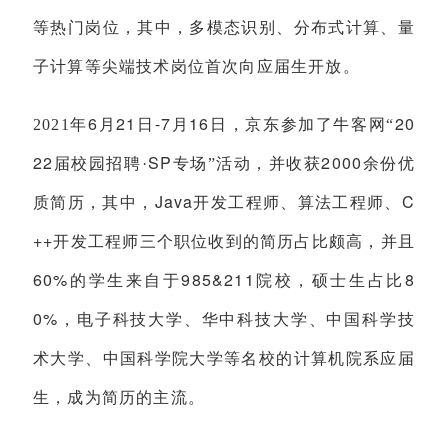
等热门岗位，其中，多模态识别、分布式计算、量
子计算
等尖端技术岗位首次向应届生开放。
6
21
-7
16
20
2021
年
月
日
月
日，京东参加了牛客网“
22
SP
2000
届校园招聘·
专场”活动，并收获
余份优
Java
C
质简历，其中，
开发工程师、算法工程师、
++
开发工程师三个职位收到的简历占比颇高，并且
60%
985&211
8
的学生来自于
院校，硕士生占比
0%
，电子科技大学、华中科技大学、中国科学技
术大学、中国科学院大学等名校的计算机院系应届
生，成为简历的主流。