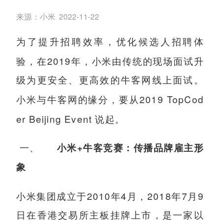
来源：
小米
2022-11-22
为了提升招聘效率，优化候选人招聘体
2019
验，在
年，小米由传统的现场面试升
级为更安全、更高效的牛客网线上面试。
2019 TopCod
小米与牛客网的缘分，要从
er Beijing Event
说起。
一、
+
小米
牛客竞赛：传播品牌雇主形
象
2010
4
2018
7
9
小米集团成立于
年
月，
年
月
日在香港交易所主板挂牌上市，是一家以