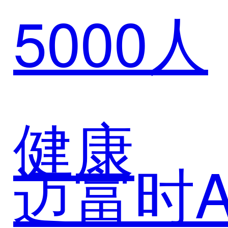
5000人
数智零
售解决
健康
迈富时A