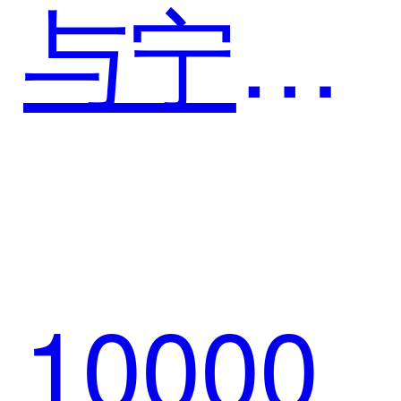
与宁波
销数智
银行达
新生态
10000
成战略