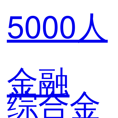
标杆实
5000人
华助力
践
北汽产
金融
综合金