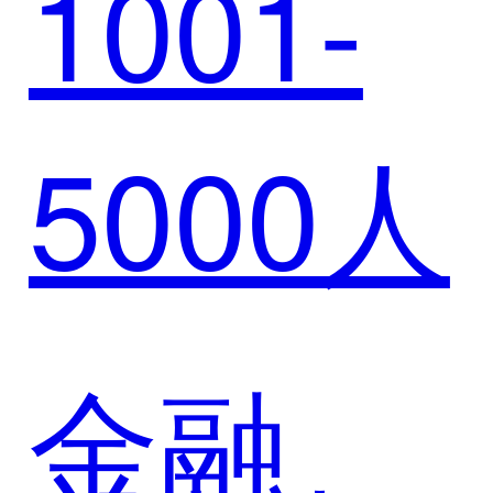
1001-
例 | 璞
型
5000人
华赋能
长投控
金融