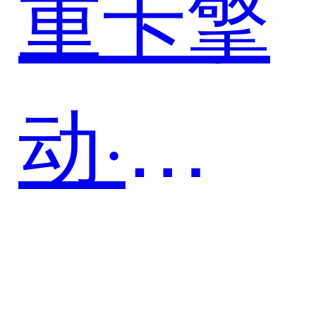
重卡擎
动·数
智驰