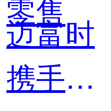
富时，
零售
成长闭
迈富时
以珍客
携手皇
SCRM