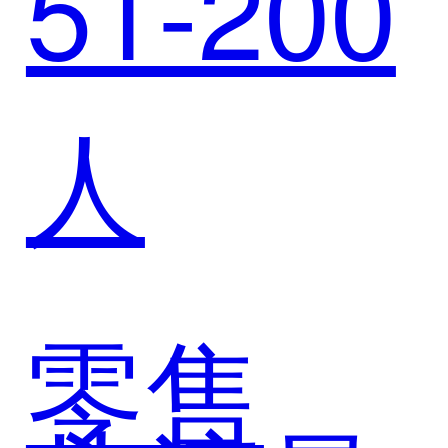
51-200
例：迈
人
富时赋
能全球
零售