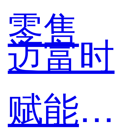
戏），
零售
迈富时
以AI
赋能公
Agent