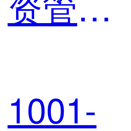
资管理
企数智
系统案
化转型
1001-
例 | 璞