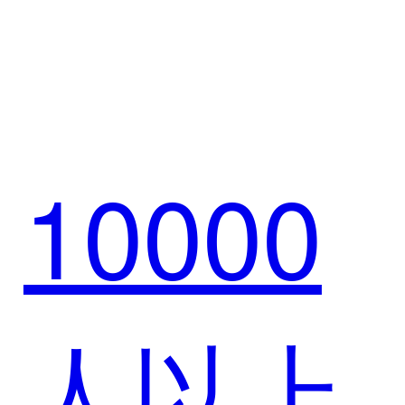
牛集团
重塑游
10000
全域零
戏产业
人以上
售升级