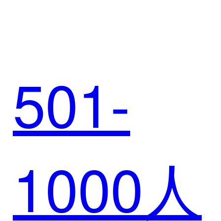
氏乳
破解高
501-
业，重
端白酒
1000人
构数智