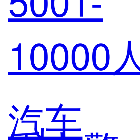
5001-
台赋能
领域新
10000
诺医药
生态！
链路升
汽车