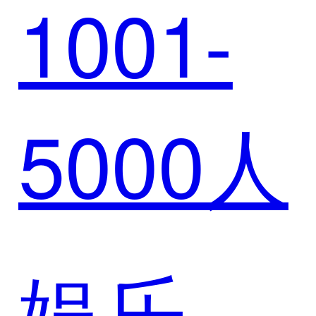
1001-
达成战
数智化
5000人
略合作
升级
娱乐