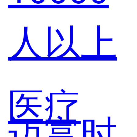
人以上
合作，
AI智能
医疗
迈富时