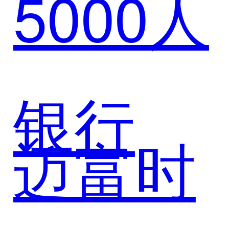
5000人
力以AI
智能体
银行
迈富时
打造营