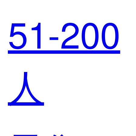
牌，打
51-200
得酒业
通销售
人
携手迈
全链路