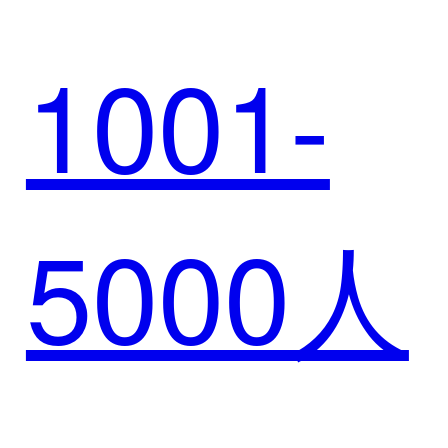
融服务
1001-
例 | 璞
平台
5000人
华赋能