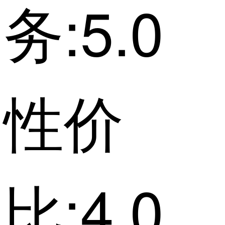
务:5.0
性价
比:4.0