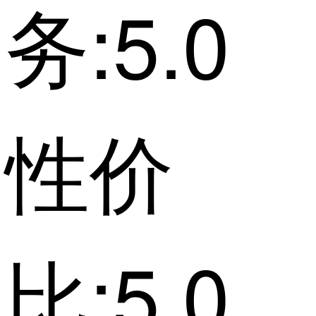
务:5.0
性价
比:5.0