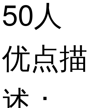
50人
优点描
述：