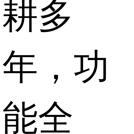
耕多
年，功
能全