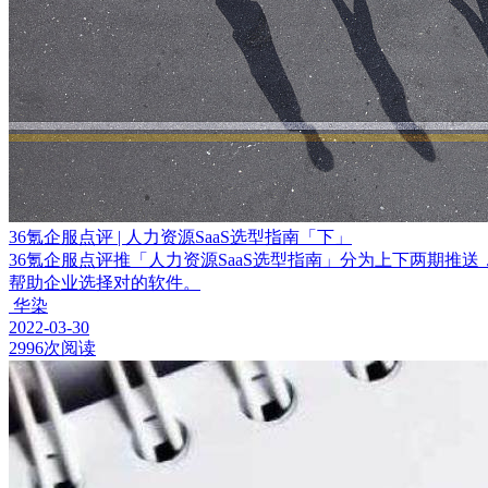
36氪企服点评 | 人力资源SaaS选型指南「下」
36氪企服点评推「人力资源SaaS选型指南」分为上下两期
帮助企业选择对的软件。
华染
2022-03-30
2996次阅读