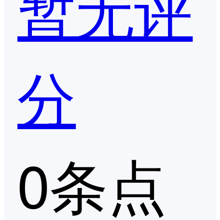
暂无评
分
0条点