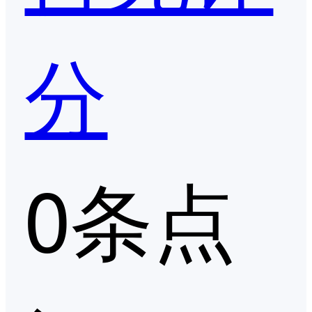
分
0条点