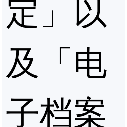
定」以
及「电
子档案