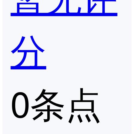
分
0条点