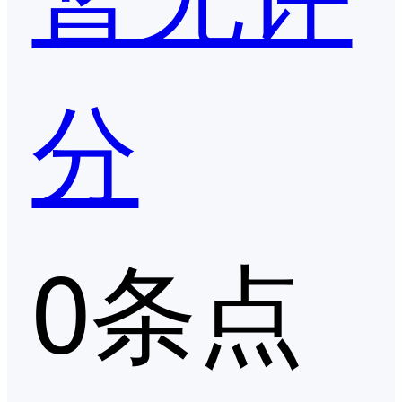
分
0条点