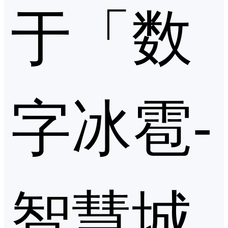
于「数
字冰雹-
智慧城