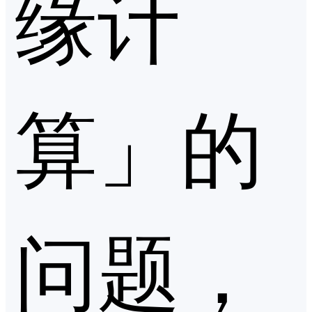
缘计
算」的
问题，