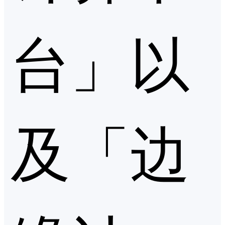
台」以
及「边