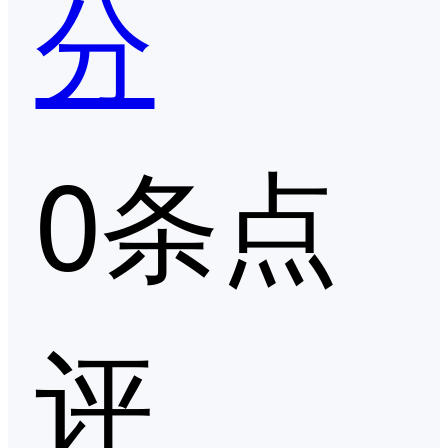
分
0条点
评