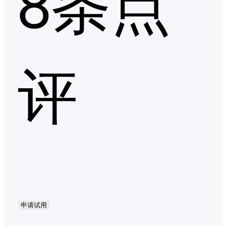
8条点
评
申请试用