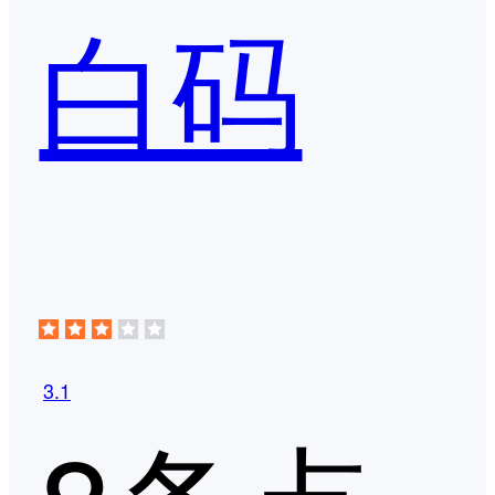
白码
3.1