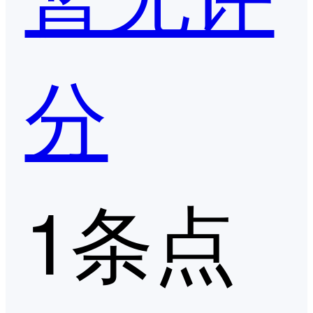
分
1条点