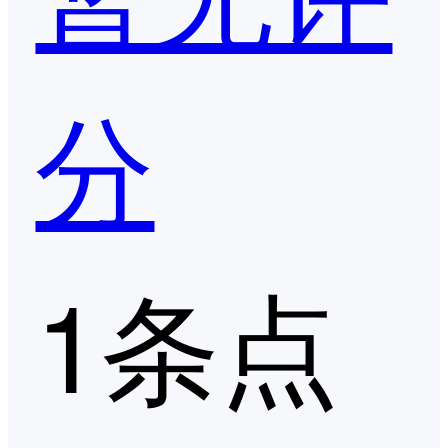
分
1条点