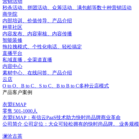
营销活动
秒杀活动、拼团活动、众筹活动、满包邮等数十种营销活动
商学院
内部培训、价值传导、产品介绍
种草社区
内容发布、内容审核、内容传播
智能装修
拖拉拽模式、个性化电话、轻松搞定
直播平台
私域直播，全渠道直播
内容中心
素材中心、在线问答、产品介绍
云店
O to O、B to C、S to C、B to B to C多种云店模式
产品客户案例
衣盟EMAP
零售
501-1000人
衣盟EMAP：有信云PaaS技术助力快时尚品牌商业革命
公司简介 公司定位：大众可轻松拥有的快时尚品牌。 业务规模
澜沧古茶