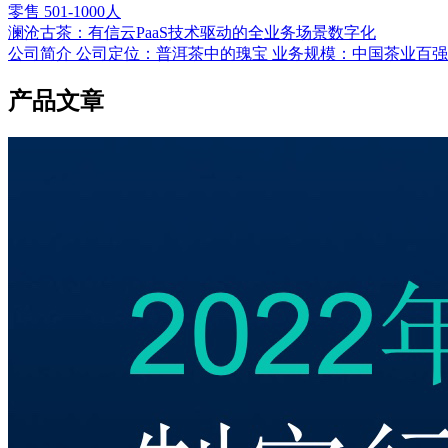
零售
501-1000人
澜沧古茶：有信云PaaS技术驱动的全业务场景数字化
公司简介 公司定位：普洱茶中的瑰宝 业务规模：中国茶业百
产品文章