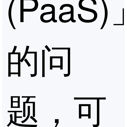
(PaaS)
的问
题，可