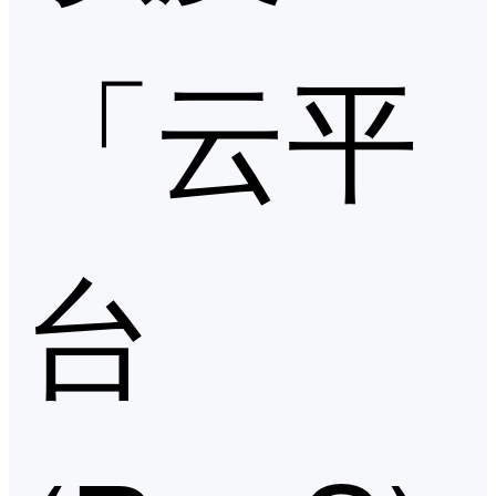
「云平
台