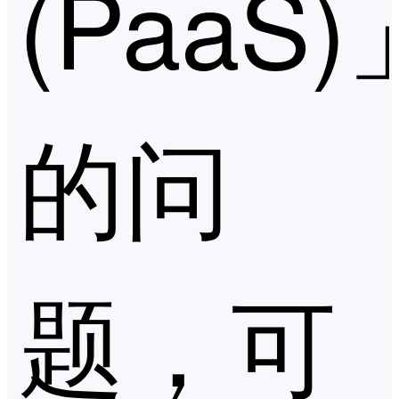
(PaaS)
的问
题，可