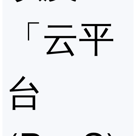
「云平
台