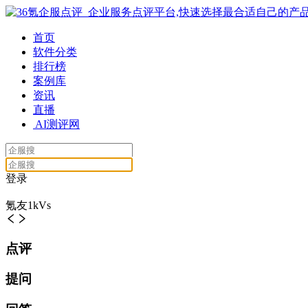
首页
软件分类
排行榜
案例库
资讯
直播
AI测评网
登录
氪友1kVs
点评
提问