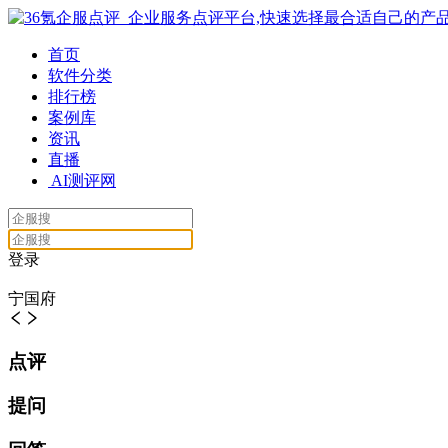
首页
软件分类
排行榜
案例库
资讯
直播
AI测评网
登录
宁国府
点评
提问