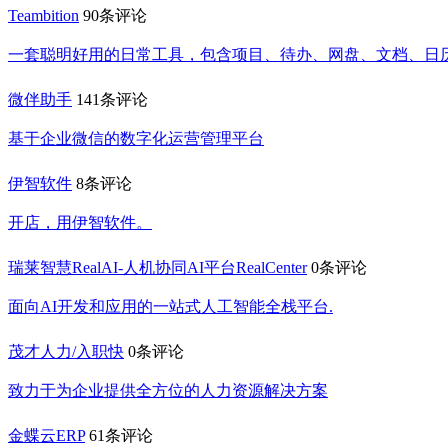
Teambition
90条评论
一套聪明好用的日常工具，包含项目、待办、网盘、文档、日
微伴助手
141条评论
基于企业微信的数字化运营管理平台
伊智软件
8条评论
开店，用伊智软件。
瑞莱智慧RealAI-人机协同AI平台RealCenter
0条评论
⾯向AI开发和应⽤的⼀站式⼈⼯智能全栈平台.
茂才人力/入职快
0条评论
致力于为企业提供全方位的人力资源解决方案
金蝶云ERP
61条评论