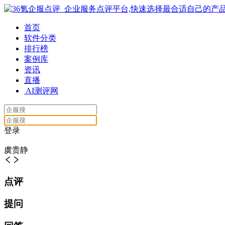
首页
软件分类
排行榜
案例库
资讯
直播
AI测评网
登录
虞贵静
点评
提问