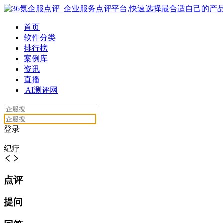
首页
软件分类
排行榜
案例库
资讯
直播
AI测评网
登录
纪疗
点评
提问