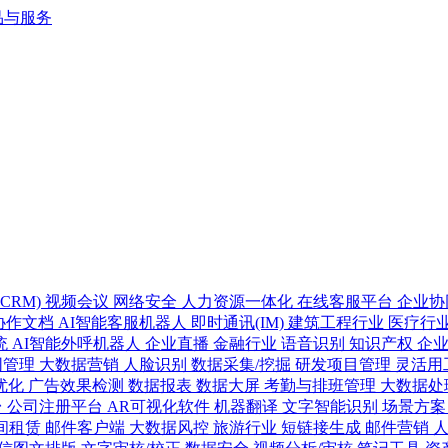
CRM)
视频会议
网络安全
人力资源一体化
在线客服平台
企业协
协作文档
AI智能客服机器人
即时通讯(IM)
建筑工程行业
医疗行
统
AI智能外呼机器人
企业直播
金融行业
语音识别
知识产权
企
同管理
大数据营销
人脸识别
数据采集/挖掘
研发项目管理
灵活用
优化
广告效果检测
数据报表
数据大屏
考勤与排班管理
大数据处
台
公司注册平台
AR可视化软件
机器翻译
文字智能识别
场景方
间租赁
邮件客户端
大数据风控
旅游行业
短链接生成
邮件营销