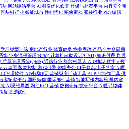
产管理
集成开发环境(IDE)
程序性能监控(APM)
背景调查平台
识别
网站建站平台
AI图像优化修复
社保与档案平台
内容安全审
)
区块链行业
智能城市
性能优化
图像审核
家装行业
PDF编辑
度学习模型训练
房地产行业
体育健身
物业家政
产品全生命周期
系统
业务流程管理(BPM)
计算机辅助设计(CAD)
知识付费
售后
)
质量管理系统(QMS)
通信行业
智能机器人
AI虚拟人数字人数
统
云桌面
版本控制
游戏引擎
智能办公
电子签名/电子签章
AI图
项目管理软件
AI对话聊天
营销裂变活动工具
AI PPT制作工具
供
潜客拓客平台
国际短信
国际邮件营销
智能写作内容检测
内容
系统
AI思维导图
网红KOL营销
数据仓库/数仓平台
AI图片物体
能销售增强软件