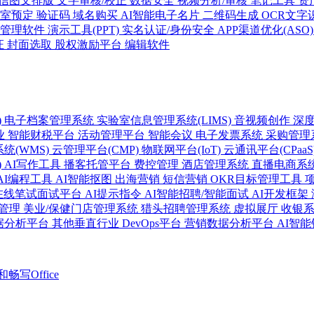
信图文排版
文字审核/校正
数据安全
视频分析/审核
笔记工具
资
议室预定
验证码
域名购买
AI智能电子名片
二维码生成
OCR文字
务管理软件
演示工具(PPT)
实名认证/身份安全
APP渠道优化(ASO
证
封面选取
股权激励平台
编辑软件
)
电子档案管理系统
实验室信息管理系统(LIMS)
音视频创作
深
业
智能财税平台
活动管理平台
智能会议
电子发票系统
采购管理
统(WMS)
云管理平台(CMP)
物联网平台(IoT)
云通讯平台(CPaaS
)
AI写作工具
播客托管平台
费控管理
酒店管理系统
直播电商系
AI编程工具
AI智能抠图
出海营销
短信营销
OKR目标管理工具
在线笔试面试平台
AI提示指令
AI智能招聘/智能面试
AI开发框架
管理
美业/保健门店管理系统
猎头招聘管理系统
虚拟展厅
收银
据分析平台
其他垂直行业
DevOps平台
营销数据分析平台
AI智
e和畅写Office