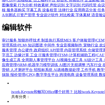
络(CDN)
后端框架
员工福利平台
容器化
剪辑软件
企业邮箱
微
图像搜索
行为分析
特效素材
声纹识别
文字识别
代码托管
会
核
服务器购买
字幕工具
设备租赁
法律行业
应用商店分发
任
A/B测试
IT资产管理
专业设计软件
对比检索
字体素材
语音验
编辑软件
审计服务
智能外呼技术
制造执行系统MES
客户体验管理(CEM
管理系统(PLM)
知识图谱
中间件
专业音视频制作
宠物行业
农
服务管理
办公硬件
政府组织
API管理
内容管理系统
仓储管理系
字员工
边缘计算
工业
IT服务管理(ITSM)
计算机辅助工程(CAE
像生成工具
全周期人事管理平台
AI视频生成工具
AI设计工具
应商管理(SRM)
机器学习模型训练
AI图片无损调整
汽车行业
营销
人才测评平台
招投标系统
AI表格数据处理
工作手机
教学
抹除
报价管理(CPQ)
数字孪生平台
跨境电商
设备管理系统
数
iwork-Keynote和畅写Office哪个好用？
比较iwork-Keynot
共有分类：