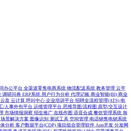
同办公平台
全渠道零售电商系统
物流配送系统
教务管理
云平
业
调研问卷
ERP系统
用户行为分析
代理记账
商业智能(BI)
商业
业云盘
云计算
呼叫中心
企业培训平台
招聘全流程管理(ATS)
电
工/人事外包平台
运维管理平台
思维导图/流程图
原型/交互设计
理
市场情报洞察
招生推广
在线作图
语音合成
餐饮管理系统
舆
案
场景解决方案
图像识别
测试工具
空间管理
电话销售电销系统
人体分析
客户数据平台(CDP)
项目组合管理软件
App开发
分发网