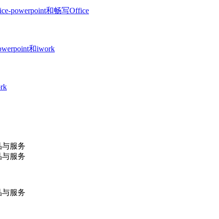
e-powerpoint和畅写Office
werpoint和iwork
rk