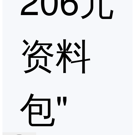
资料
包"