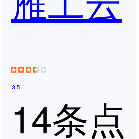
雁工云
3.5
14条点