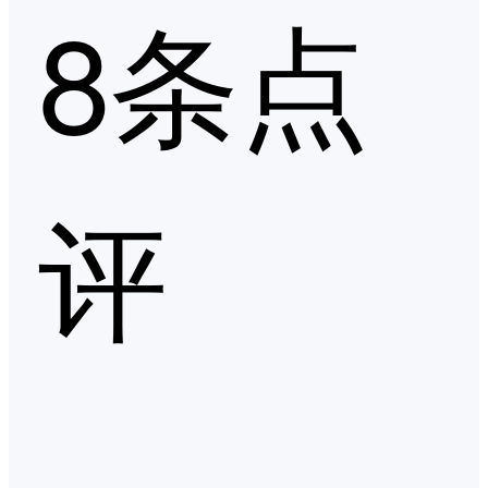
8条点
评