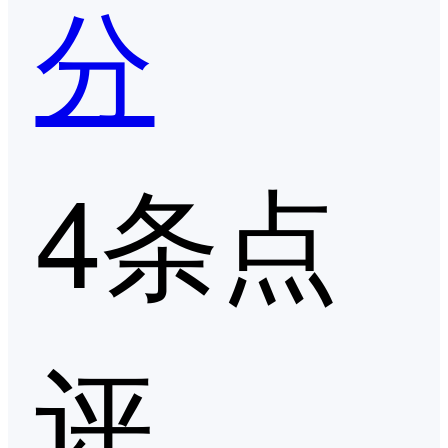
分
4条点
评