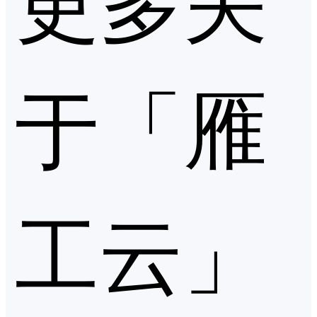
于「雁
工云」