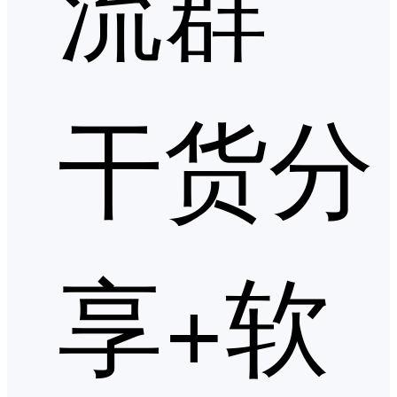
流群
干货分
享+软