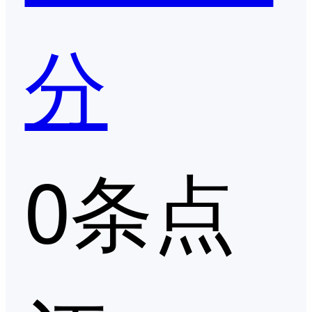
分
0条点