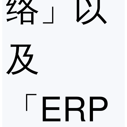
络」以
及
「ERP