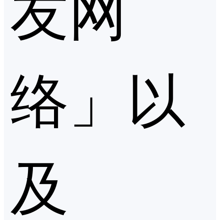
友网
络」以
及