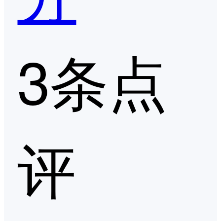
3条点
评