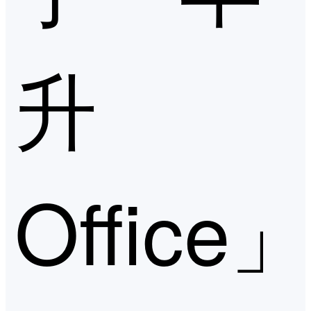
升
Office