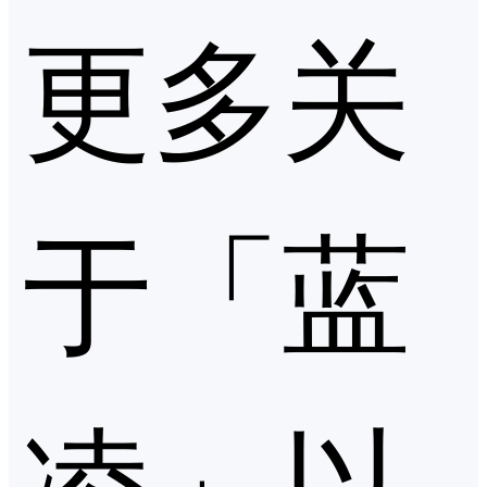
更多关
于「蓝
凌」以