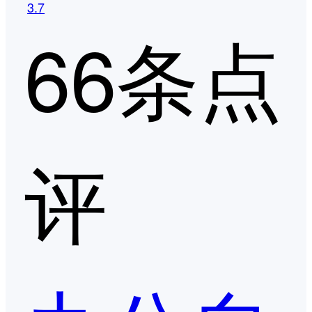
3.7
66条点
评