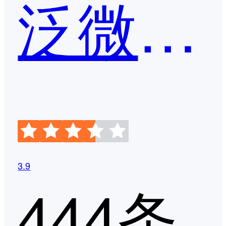
泛微OA
3.9
444条