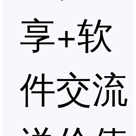
享+软
件交流