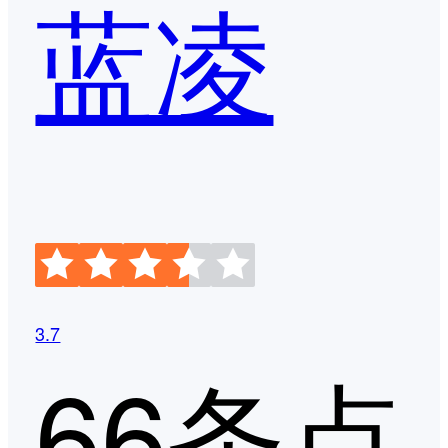
蓝凌
3.7
66条点