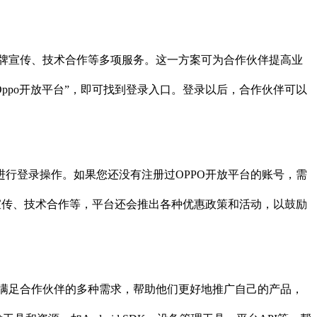
品牌宣传、技术合作等多项服务。这一方案可为合作伙伴提高业
Oppo开放平台”，即可找到登录入口。登录以后，合作伙伴可以
可进行登录操作。如果您还没有注册过OPPO开放平台的账号，需
宣传、技术合作等，平台还会推出各种优惠政策和活动，以鼓励
够满足合作伙伴的多种需求，帮助他们更好地推广自己的产品，