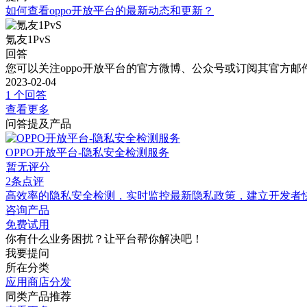
如何查看oppo开放平台的最新动态和更新？
氪友1PvS
回答
您可以关注oppo开放平台的官方微博、公众号或订阅其官方
2023-02-04
1 个回答
查看更多
问答提及产品
OPPO开放平台-隐私安全检测服务
暂无评分
2条点评
高效率的隐私安全检测，实时监控最新隐私政策，建立开发者
咨询产品
免费试用
你有什么业务困扰？让平台帮你解决吧！
我要提问
所在分类
应用商店分发
同类产品推荐