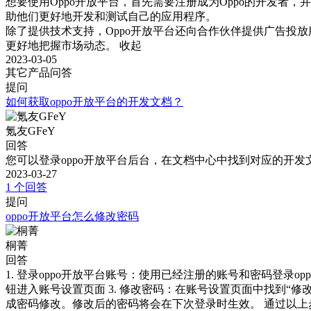
想要使用Oppo开放平台，首先需要注册成为Oppo的开发者，并
助他们更好地开发和测试自己的应用程序。

除了提供技术支持，Oppo开放平台还向合作伙伴提供广告投
更好地把握市场动态。
收起
2023-03-05
其它产品问答
提问
如何获取oppo开放平台的开发文档？
氪友GFeY
回答
您可以登录oppo开放平台后台，在文档中心中找到对应的开
2023-03-27
1 个回答
提问
oppo开放平台怎么修改密码
桐菁
回答
1. 登录oppo开放平台账号：使用已经注册的账号和密码登录o
钮进入账号设置页面 3. 修改密码：在账号设置页面中找到“修
成密码修改。修改后的密码将会在下次登录时生效。 通过以上步