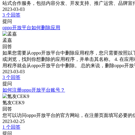
站式合作服务，包括内容分发、开发支持、推广运营、品牌宣
2023-03-03
3 个回答
提问
oppo开放平台如何删除应用
孟嘉
回答
如果您需要从oppo开放平台中删除应用程序，您只需要按照以下简
或浏览，找到你想删除的应用程序，并单击其名称。 4. 在应用程
用程序就会从oppo开放平台中删除。 总的来说，删除opp
2023-03-03
3 个回答
提问
如何注册oppo开放平台账号？
氪友CEK9
回答
您可以访问oppo开放平台的官方网站，在注册页面填写必要的
2023-02-25
1 个回答
提问