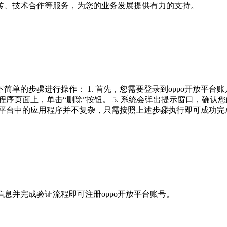
传、技术合作等服务，为您的业务发展提供有力的支持。
单的步骤进行操作： 1. 首先，您需要登录到oppo开放平台账户。
序页面上，单击“删除”按钮。 5. 系统会弹出提示窗口，确认您
o开放平台中的应用程序并不复杂，只需按照上述步骤执行即可成功完
信息并完成验证流程即可注册oppo开放平台账号。