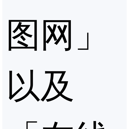
图网」
以及