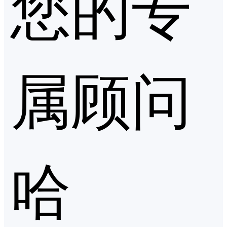
您的专
属顾问
哈