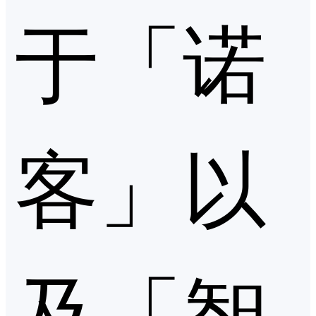
于「诺
客」以
及「智