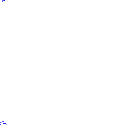
全网。
软件。