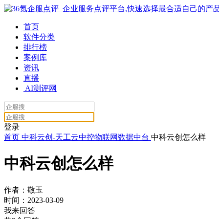
首页
软件分类
排行榜
案例库
资讯
直播
AI测评网
登录
首页
中科云创-天工云中控物联网数据中台
中科云创怎么样
中科云创怎么样
作者：敬玉
时间：2023-03-09
我来回答