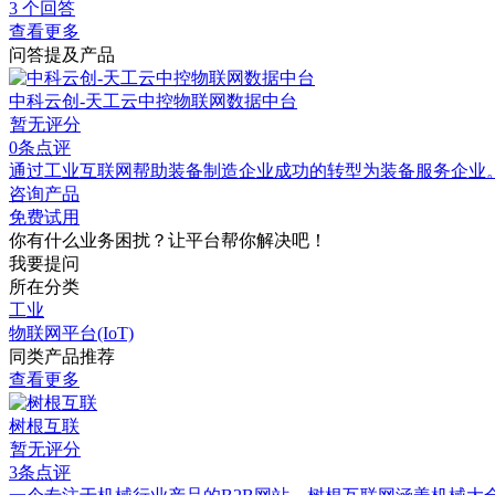
3 个回答
查看更多
问答提及产品
中科云创-天工云中控物联网数据中台
暂无评分
0条点评
通过工业互联网帮助装备制造企业成功的转型为装备服务企业
咨询产品
免费试用
你有什么业务困扰？让平台帮你解决吧！
我要提问
所在分类
工业
物联网平台(IoT)
同类产品推荐
查看更多
树根互联
暂无评分
3条点评