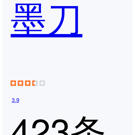
墨刀
3.9
423条