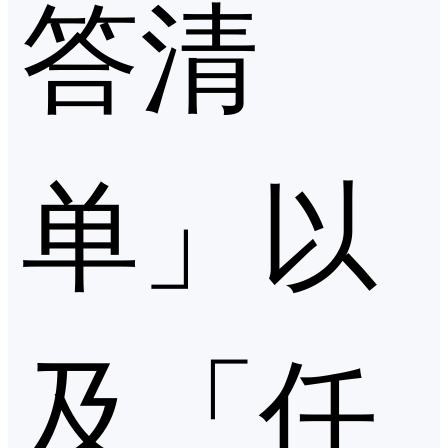
答清
单」以
及「任