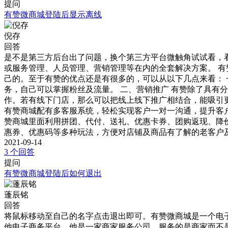
提问
有赞微商城登陆后显示离线
倪存
回答
是不是第三方后台出了问题，换个第三方平台微触角试试看，
或服务管理、人员管理、营销管理等在内的全套解决方案。 
己的。至于有赞的优点还是有很多的，可以从以下几点来看： 
务，自己可以掌握粉丝及流量。 二、营销推广 有赞除了具有
作。若有线下门店，那么可以把线上线下推广相结合，能吸引更
有赞商城配有多客服系统，轻松实现客户一对一沟通，提升客户
赞商城里面利用拼团、代付、送礼、优惠卡券、团购返现、降价
惠券、优惠码等多种玩法，方便对店铺及商品有了解的老客户
2021-09-14
3 个回答
提问
有赞微商城登陆后如何退出
蓬辰铭
回答
将鼠标移动至自己的名字点击退出即可。有赞微商城是一个电
他电子商务平台，他是一家商家服务公司，服务的是商家而不