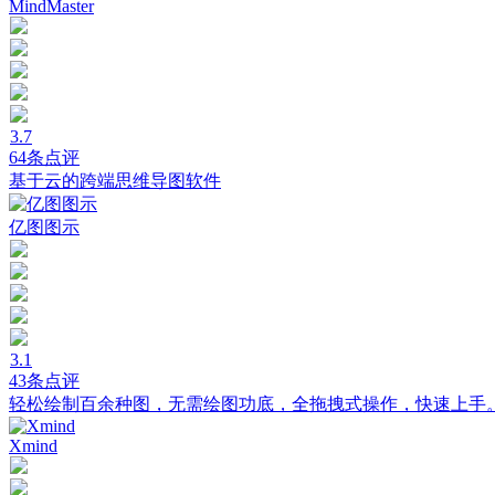
MindMaster
3.7
64条点评
基于云的跨端思维导图软件
亿图图示
3.1
43条点评
轻松绘制百余种图，无需绘图功底，全拖拽式操作，快速上手
Xmind