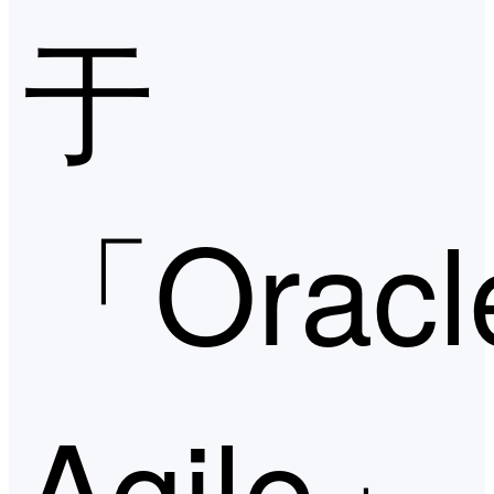
于
「Oracl
Agile」