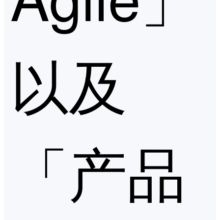
以及
「产品