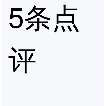
5条点
评