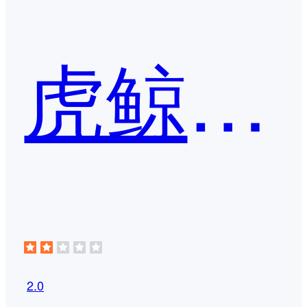
虎鲸爱学
2.0