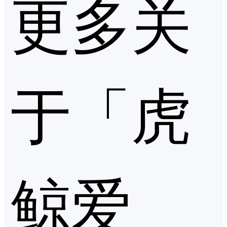
更多关
于「虎
鲸爱