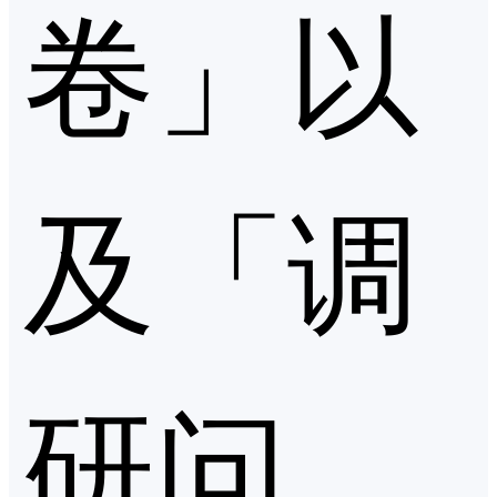
卷」以
及「调
研问