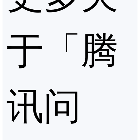
于「腾
讯问