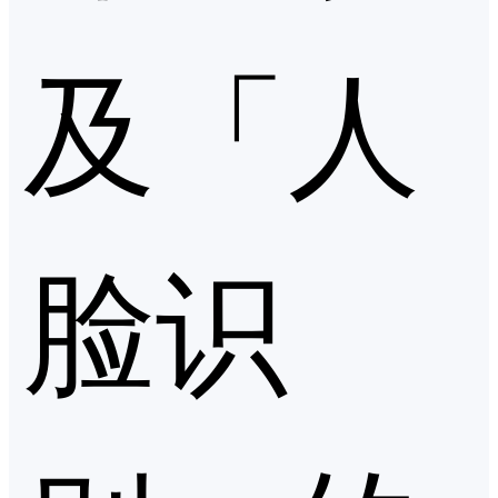
及「人
脸识