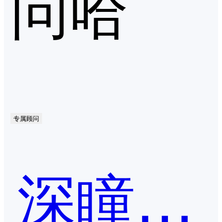
问哈
专属顾问
深瞳灵犀