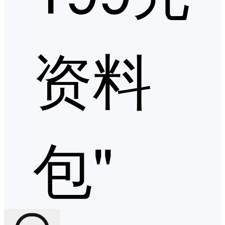
资料
包"