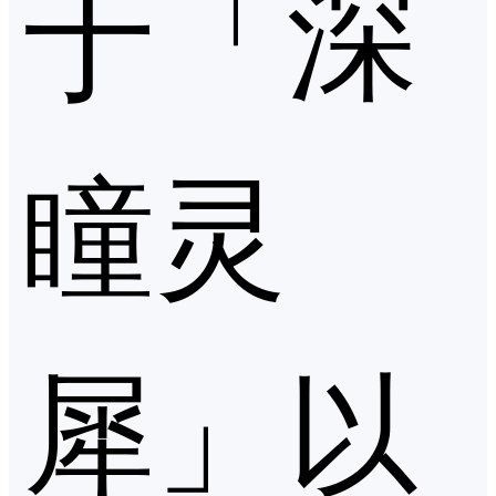
于「深
瞳灵
犀」以