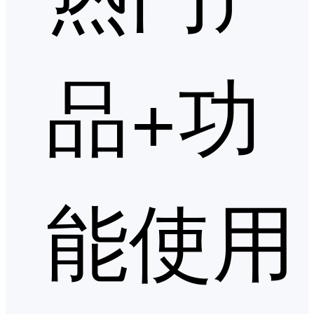
品+功
能使用