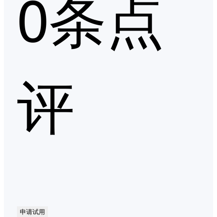
0条点
评
申请试用