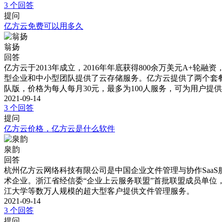
3 个回答
提问
亿方云免费可以用多久
翁扬
回答
亿方云于2013年成立，2016年年底获得800余万美元A+
型企业和中小型团队提供了云存储服务。亿方云提供了两个套餐
队版，价格为每人每月30元，最多为100人服务，可为用户提供
2021-09-14
3 个回答
提问
亿方云价格，亿方云是什么软件
泉韵
回答
杭州亿方云网络科技有限公司是中国企业文件管理与协作Saa
术企业。浙江省经信委“企业上云服务联盟”首批联盟成员单位
江大学等数万人规模的超大型客户提供文件管理服务。
2021-09-14
3 个回答
提问