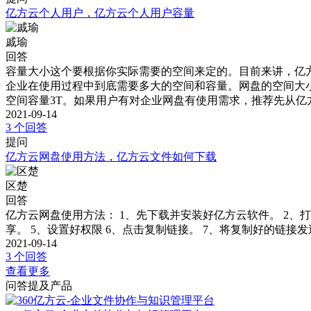
亿方云个人用户，亿方云个人用户容量
戚瑜
回答
容量大小这个要根据你实际需要的空间来定的。目前来讲，亿方
企业在使用过程中到底需要多大的空间和容量。网盘的空间大小
空间容量3T。如果用户有对企业网盘有使用需求，推荐先从
2021-09-14
3 个回答
提问
亿方云网盘使用方法，亿方云文件如何下载
区楚
回答
亿方云网盘使用方法： 1、先下载并安装好亿方云软件。 2、
享。 5、设置好权限 6、点击复制链接。 7、将复制好的链接
2021-09-14
3 个回答
查看更多
问答提及产品