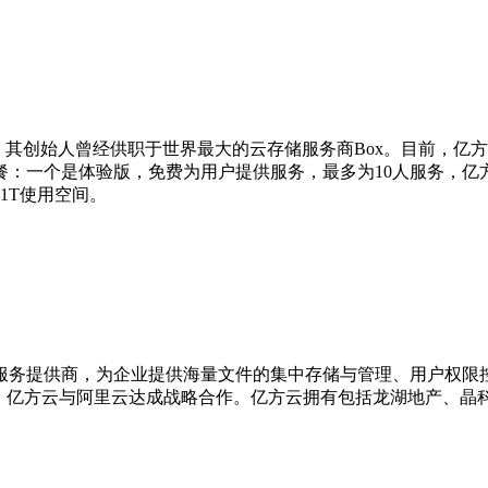
轮融资，其创始人曾经供职于世界最大的云存储服务商Box。目前
：一个是体验版，免费为用户提供服务，最多为10人服务，亿方
1T使用空间。
S服务提供商，为企业提供海量文件的集中存储与管理、用户权
，亿方云与阿里云达成战略合作。亿方云拥有包括龙湖地产、晶科能