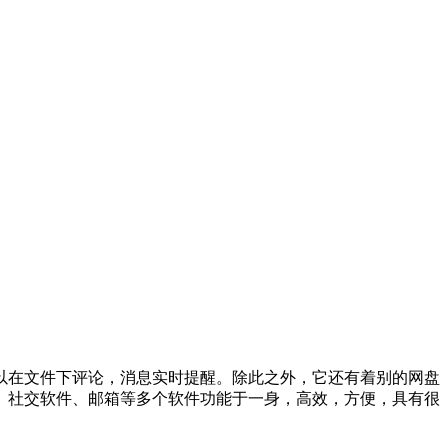
以在文件下评论，消息实时提醒。除此之外，它还有着别的网盘
、社交软件、邮箱等多个软件功能于一身，高效，方便，具有很