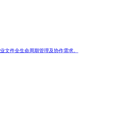
企业文件全生命周期管理及协作需求。