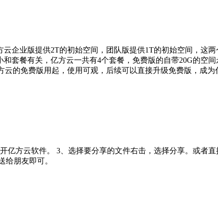
云企业版提供2T的初始空间，团队版提供1T的初始空间，这
和套餐有关，亿方云一共有4个套餐，免费版的自带20G的空间
亿方云的免费版用起，使用可观，后续可以直接升级免费版，成为
打开亿方云软件。 3、选择要分享的文件右击，选择分享。或者
发送给朋友即可。