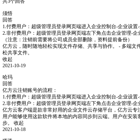
共3个回答
须悟
回答
1.付费用户：超级管理员登录网页端进入企业控制台-企业设置-
2.非付费用户：超级管理员登录网页端左下角点击企业管理-企业
（注意：注销前需要将公司成员全部删除，资料提前备份）

‎亿方云，随时随地轻松实现文件存储、共享与协作。 - 多端文件同步
收起
2021-10-19
哈玛
回答
亿方云注销账号的流程：

1.付费用户：超级管理员登录网页端进入企业控制台-企业设置-
2.非付费用户：超级管理员登录网页端左下角点击企业管理-企业
亿方云客户端是款非常好用的企业文件云存储平台，亿方云专
用户能够使用这款软件将本地的内容同步到云端。用户在安装
步。
收起
2021-10-18