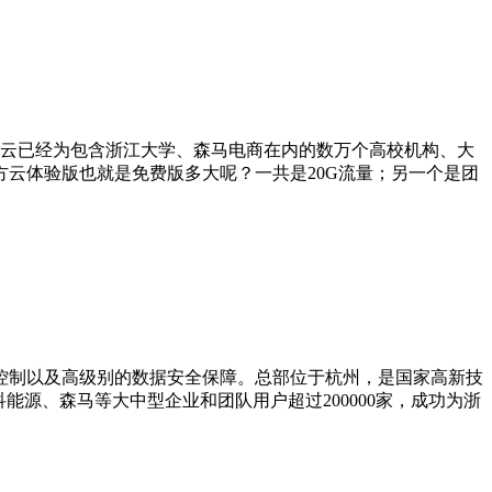
，亿方云已经为包含浙江大学、森马电商在内的数万个高校机构、大
云体验版也就是免费版多大呢？一共是20G流量；另一个是团
限控制以及高级别的数据安全保障。总部位于杭州，是国家高新技
源、森马等大中型企业和团队用户超过200000家，成功为浙