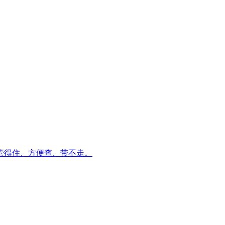
管得住、方便查、带不走。