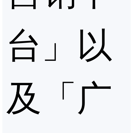
台」以
及「广