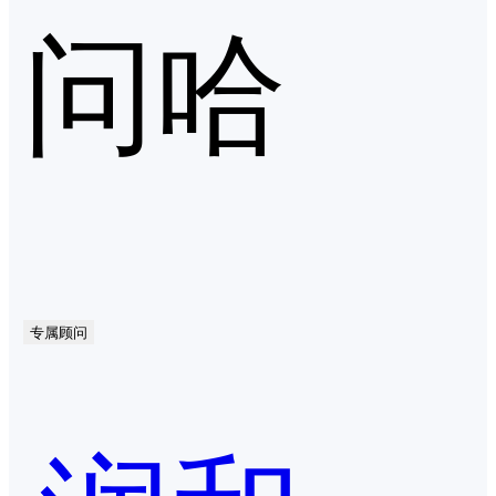
问哈
专属顾问