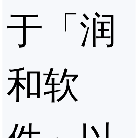
于「润
和软
件」以