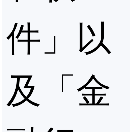
件」以
及「金