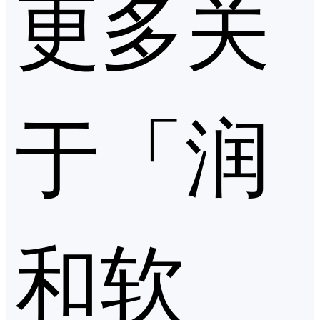
更多关
于「润
和软