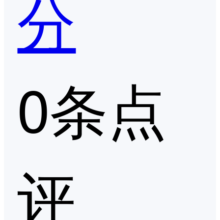
分
0条点
评