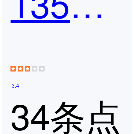
135编辑器
3.4
34条点